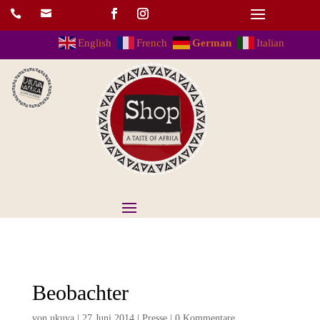


English
French
German
Italian
Beobachter
von
ukuva
|
27.Juni.2014
|
Presse
|
0 Kommentare