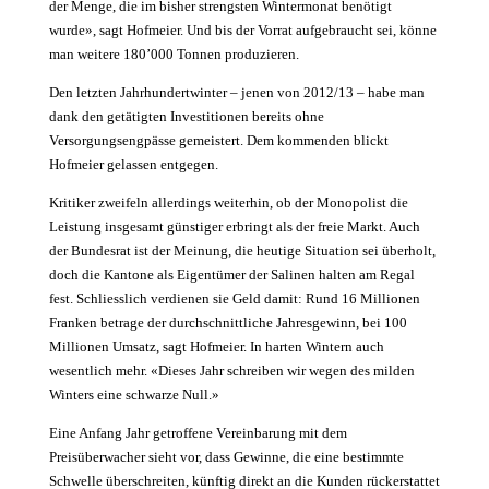
der Menge, die im ­bisher strengsten Wintermonat benötigt
wurde», sagt Hofmeier. Und bis der Vorrat aufgebraucht sei, könne
man weitere 180’000 Tonnen produzieren.
Den letzten Jahrhundertwinter – jenen von 2012/13 – habe man
dank den getätigten Investitionen bereits ohne
Versorgungsengpässe gemeistert. Dem kommenden blickt
Hofmeier gelassen entgegen.
Kritiker zweifeln allerdings weiterhin, ob der Monopolist die
Leistung ­insgesamt günstiger erbringt als der freie Markt. Auch
der Bundesrat ist der Meinung, die heutige Situation sei überholt,
doch die Kantone als Eigentümer der Salinen halten am ­Regal
fest. Schliesslich verdienen sie Geld damit: Rund 16 Millionen
Franken betrage der durchschnittliche Jahresgewinn, bei 100
Millionen Umsatz, sagt Hofmeier. In harten Wintern auch
wesentlich mehr. «Dieses Jahr schreiben wir wegen des milden
Winters eine schwarze Null.»
Eine Anfang Jahr getroffene Vereinbarung mit dem
Preisüberwacher sieht vor, dass Gewinne, die eine bestimmte
Schwelle überschreiten, künftig direkt an die Kunden rückerstattet