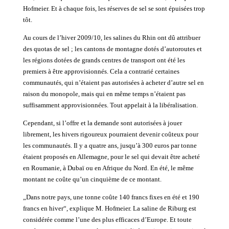
Hofmeier. Et à chaque fois, les réserves de sel se sont épuisées trop
tôt.
Au cours de l’hiver 2009/10, les salines du Rhin ont dû attribuer
des quotas de sel ; les cantons de montagne dotés d’autoroutes et
les régions dotées de grands centres de transport ont été les
premiers à être approvisionnés. Cela a contrarié certaines
communautés, qui n’étaient pas autorisées à acheter d’autre sel en
raison du monopole, mais qui en même temps n’étaient pas
suffisamment approvisionnées. Tout appelait à la libéralisation.
Cependant, si l’offre et la demande sont autorisées à jouer
librement, les hivers rigoureux pourraient devenir coûteux pour
les communautés. Il y a quatre ans, jusqu’à 300 euros par tonne
étaient proposés en Allemagne, pour le sel qui devait être acheté
en Roumanie, à Dubaï ou en Afrique du Nord. En été, le même
montant ne coûte qu’un cinquième de ce montant.
„Dans notre pays, une tonne coûte 140 francs fixes en été et 190
francs en hiver“, explique M. Hofmeier. La saline de Riburg est
considérée comme l’une des plus efficaces d’Europe. Et toute