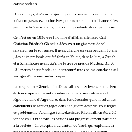
correspondante.
Dans ce pays, il n’y avait que de petites trouvailles isolées qui
n’étaient pas assez productives pour assurer l’autosuffisance. C’est
pourquoi la Suisse a longtemps été dépendante des importations.
Ce n’est qu’en 1836 que l’homme d’affaires allemand Carl
Christian Friedrich Glenck a découvert un gisement de sel
salvateur sur le sol suisse. Il avait cherché en vain pendant 16 ans
; des puits profonds ont été forés en Valais, dans le Jura, à Zurich
et à Schaffhouse avant qu’il ne le trouve près de Muttenz BL. A
134 mètres de profondeur, il a rencontré une épaisse couche de sel,
vestiges d’une mer préhistorique.
L’entrepreneur Glenck a fondé les salines de Schweizerhalle. Peu
de temps après, trois autres salines ont été construites dans la
région voisine d’Argovie, et dans les décennies qui ont suivi, les
concurrents se sont engagés dans une guerre des prix. Pour régler
ce problème, la Vereinigte Schweizerische Rheinsalinen AG a été
fondée en 1909 et tous les cantons ont progressivement participé
à la société – à l’exception du canton de Vaud, qui exploitait sa
propre production avec Saline de Bex SA (jusqu’à la fusion