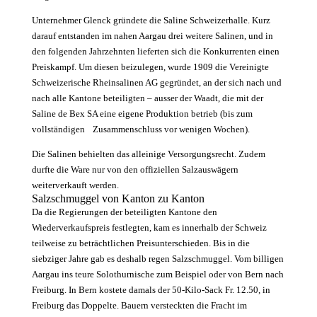
Unternehmer Glenck gründete die Sa­line Schweizerhalle. Kurz
darauf entstanden im nahen Aargau drei weitere Salinen, und in
den folgenden Jahrzehnten lieferten sich die Konkurrenten einen
Preiskampf. Um diesen beizulegen, wurde 1909 die Vereinigte
Schweizerische Rheinsalinen AG gegründet, an der sich nach und
nach alle Kantone beteiligten – ausser der Waadt, die mit der
Saline de Bex SA ­eine eigene Produktion betrieb (bis zum
vollständigen Zusammenschluss vor wenigen Wochen).
Die Salinen behielten das alleinige Versorgungsrecht. Zudem
durfte die Ware nur von den offiziellen Salzauswägern
weiterverkauft werden.
Salzschmuggel von Kanton zu Kanton
Da die Regierungen der beteiligten Kan­tone den
Wiederverkaufspreis festlegten, kam es innerhalb der Schweiz
teilweise zu beträchtlichen Preisunterschieden. Bis in die
siebziger Jahre gab es deshalb regen Salzschmuggel. Vom billigen
Aargau ins teure Solothurnische zum Beispiel oder von Bern nach
Freiburg. In Bern kostete damals der 50-Kilo-Sack Fr. 12.50, in
Freiburg das Doppelte. Bauern versteckten die Fracht im