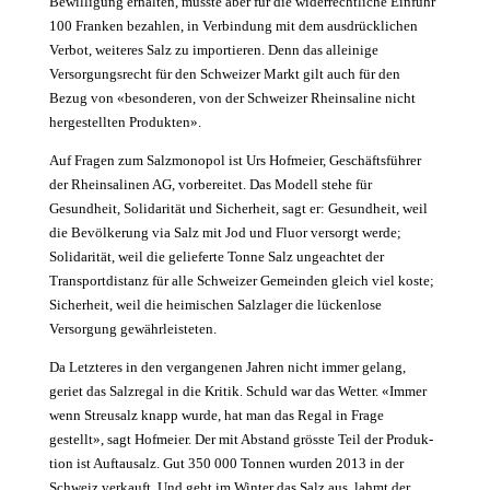
Bewilligung erhalten, musste aber für die widerrechtliche Einfuhr
100 Franken bezahlen, in Verbindung mit dem ausdrücklichen
Verbot, weiteres Salz zu importieren. Denn das allei­nige
Versorgungsrecht für den Schweizer Markt gilt auch für den
Bezug von «besonderen, von der Schweizer Rheinsaline nicht
hergestellten Produkten».
Auf Fragen zum Salzmonopol ist Urs Hofmeier, Geschäftsführer
der Rheinsalinen AG, vorbereitet. Das Modell stehe für
Gesundheit, Solidarität und Sicherheit, sagt er: Gesundheit, weil
die Bevölkerung via Salz mit Jod und Fluor versorgt werde;
Solidarität, weil die gelieferte Tonne Salz ungeachtet der
Transportdistanz für alle Schweizer Gemeinden gleich viel koste;
­Sicherheit, weil die heimischen Salzlager die lückenlose
Versorgung gewährleisteten.
Da Letzteres in den vergangenen Jahren nicht immer gelang,
geriet das Salzregal in die Kritik. Schuld war das Wetter. «Immer
wenn Streusalz knapp wurde, hat man das Regal in Frage
gestellt», sagt Hofmeier. Der mit Abstand grösste Teil der Produk­
tion ist Auftausalz. Gut 350 000 Tonnen wurden 2013 in der
Schweiz verkauft. Und geht im Winter das Salz aus, lahmt der