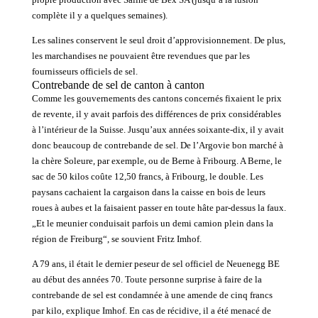
complète il y a quelques semaines).
Les salines conservent le seul droit d’approvisionnement. De plus,
les marchandises ne pouvaient être revendues que par les
fournisseurs officiels de sel.
Contrebande de sel de canton à canton
Comme les gouvernements des cantons concernés fixaient le prix
de revente, il y avait parfois des différences de prix considérables
à l’intérieur de la Suisse. Jusqu’aux années soixante-dix, il y avait
donc beaucoup de contrebande de sel. De l’Argovie bon marché à
la chère Soleure, par exemple, ou de Berne à Fribourg. A Berne, le
sac de 50 kilos coûte 12,50 francs, à Fribourg, le double. Les
paysans cachaient la cargaison dans la caisse en bois de leurs
roues à aubes et la faisaient passer en toute hâte par-dessus la faux.
„Et le meunier conduisait parfois un demi camion plein dans la
région de Freiburg“, se souvient Fritz Imhof.
A 79 ans, il était le dernier peseur de sel officiel de Neuenegg BE
au début des années 70. Toute personne surprise à faire de la
contrebande de sel est condamnée à une amende de cinq francs
par kilo, explique Imhof. En cas de récidive, il a été menacé de