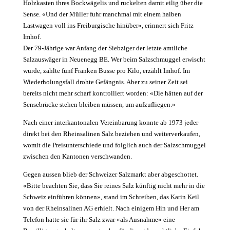
Holzkasten ihres Bockwägelis und ruckelten damit eilig über die
Sense. «Und der Müller fuhr manchmal mit einem ­halben
Lastwagen voll ins Freiburgische hinüber», erinnert sich Fritz
Imhof.
Der 79-Jährige war Anfang der Siebziger der letzte amtliche
Salzauswäger in Neuenegg BE. Wer beim Salzschmuggel erwischt
wurde, zahlte fünf Franken Busse pro Kilo, erzählt Imhof. Im
Wiederholungsfall drohte Gefängnis. Aber zu seiner Zeit sei
bereits nicht mehr scharf kontrolliert worden: «Die hätten auf der
Sensebrücke stehen bleiben müssen, um aufzufliegen.»
Nach einer interkantonalen Vereinbarung konnte ab 1973 jeder
direkt bei den Rheinsalinen Salz beziehen und weiterverkaufen,
womit die Preisunterschiede und folglich auch der Salzschmuggel
zwischen den Kantonen verschwanden.
Gegen aussen blieb der Schweizer Salzmarkt aber abgeschottet.
«Bitte beachten Sie, dass Sie reines Salz künftig nicht mehr in die
Schweiz einführen können», stand im Schreiben, das Karin Keil
von der Rheinsalinen AG erhielt. Nach einigem Hin und Her am
Telefon hatte sie für ihr Salz zwar «als Ausnahme» eine