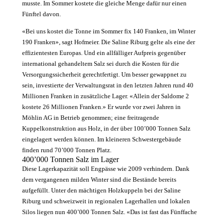
musste. Im Sommer kostete die gleiche Menge dafür nur einen
Fünftel davon.
«Bei uns kostet die Tonne im Sommer fix 140 Franken, im Winter
190 Franken», sagt Hofmeier. Die Saline Riburg gelte als eine der
effizientesten Europas. Und ein allfälliger Aufpreis gegenüber
international gehandeltem Salz sei durch die Kosten für die
Versorgungssicherheit gerechtfertigt. Um besser gewappnet zu
sein, investierte der Verwaltungsrat in den letzten Jahren rund 40
Millionen Franken in zusätzliche Lager. «Allein der Saldome 2
kostete 26 Millionen Franken.» Er wurde vor zwei Jahren in
Möhlin AG in Betrieb genommen; eine freitragende
Kuppelkonstruktion aus Holz, in der über 100’000 Tonnen Salz
eingelagert werden können. Im kleineren Schwestergebäude
finden rund 70’000 ­Tonnen Platz.
400’000 Tonnen Salz im Lager
Diese Lagerkapazität soll Eng­pässe wie 2009 verhindern. Dank
dem vergangenen milden Winter sind die Bestände bereits
aufgefüllt. Unter den mächtigen Holzkuppeln bei der Saline
Riburg und schweizweit in regionalen Lagerhallen und lokalen
Silos liegen nun 400’000 Tonnen Salz. «Das ist fast das Fünffache