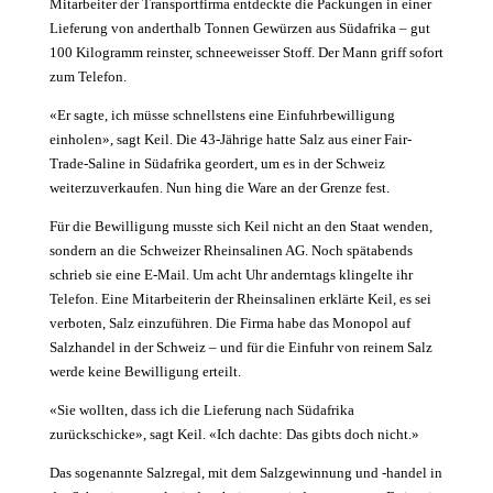
Mitarbeiter der Transportfirma entdeckte die Packungen in einer
Lieferung von anderthalb Tonnen Gewürzen aus Südafrika – gut
100 Kilogramm reinster, schneeweisser Stoff. Der Mann griff sofort
zum Telefon.
«Er sagte, ich müsse schnellstens eine Einfuhrbewilligung
einholen», sagt Keil. Die 43-Jährige hatte Salz aus einer Fair-
Trade-Saline in Südafrika geordert, um es in der Schweiz
weiterzuverkaufen. Nun hing die Ware an der Grenze fest.
Für die Bewilligung musste sich Keil nicht an den Staat wenden,
sondern an die Schweizer Rheinsalinen AG. Noch spätabends
schrieb sie eine E-Mail. Um acht Uhr anderntags klingelte ihr
Telefon. Eine Mitarbeiterin der Rheinsalinen erklärte Keil, es sei
verboten, Salz einzuführen. Die Firma habe das Monopol auf
Salzhandel in der Schweiz – und für die Einfuhr von reinem Salz
werde keine Bewilligung erteilt.
«Sie wollten, dass ich die Lieferung nach Südafrika
zurückschicke», sagt Keil. «Ich dachte: Das gibts doch nicht.»
Das sogenannte Salzregal, mit dem Salzgewinnung und -handel in