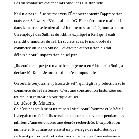
Les marchandises étaient alors bloquées à la frontière.
Keil n’a pas eu à se tourner vers l’État pour obtenir l’approbation,
mais vers Schweizer Rheinsalinen AG. Elle a écrit un e-mail tard
dans la soirée. Le lendemain, à huit heures, son téléphone a sonné.
Un employé des Salines du Rhin a expliqué à Keil qu’il était
interdit d’importer du sel. La société avait le monopole du
commerce du sel en Suisse – et aucune autorisation n’était
délivrée pour l’importation de sel pur.
„Ils voulaient que je renvoie le chargement en Afrique du Sud“, a
déclaré M. Keil. „Je me suis dit : c’est impossible.“
On oublie toujours le „plateau de sel“, qui régit la production et le
commerce du sel en Suisse. C’est une construction historique qui
reflète la signification politique du sel.
Le trésor de Muttenz
Ce n’est pas seulement un minéral vital pour l’homme et le bétail,
il a également été indispensable comme conservateur pendant des
milliers d’années et donc une denrée recherchée. L’exploitation
minière et le commerce étaient un privilège des autorités, qui
cédaient parfois ce droit à des tiers en échange d’une redevance