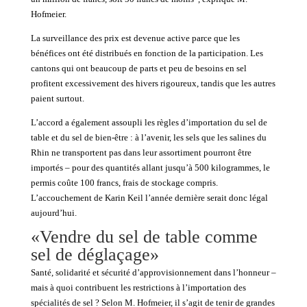
Hofmeier.
La surveillance des prix est devenue active parce que les
bénéfices ont été distribués en fonction de la participation. Les
cantons qui ont beaucoup de parts et peu de besoins en sel
profitent excessivement des hivers rigoureux, tandis que les autres
paient surtout.
L’accord a également assoupli les règles d’importation du sel de
table et du sel de bien-être : à l’avenir, les sels que les salines du
Rhin ne transportent pas dans leur assortiment pourront être
importés – pour des quantités allant jusqu’à 500 kilogrammes, le
permis coûte 100 francs, frais de stockage compris.
L’accouchement de Karin Keil l’année dernière serait donc légal
aujourd’hui.
«Vendre du sel de table comme
sel de déglaçage»
Santé, solidarité et sécurité d’approvisionnement dans l’honneur –
mais à quoi contribuent les restrictions à l’importation des
spécialités de sel ? Selon M. Hofmeier, il s’agit de tenir de grandes