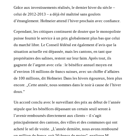
Grâce aux investissements réalisés, le dernier hiver du siècle –
celui de 2012-2013 – a déjà été maîtrisé sans goulots
d’étranglement. Hofmeier attend l’hiver prochain avec confiance.
Cependant, les critiques continuent de douter que le monopoliste
puisse fournir le service à un prix globalement plus bas que celui
du marché libre. Le Conseil fédéral est également d’avis que la
situation actuelle est dépassée, mais les cantons, en tant que
propriétaires des salines, restent sur leur faim. Après tout, ils
gagnent de l’argent avec cela : le bénéfice annuel moyen est
d’environ 16 millions de francs suisses, avec un chiffre d’affaires
de 100 millions, dit Hofmeier. Dans les hivers rigoureux, bien plus
encore. „Cette année, nous sommes dans le noir à cause de l’hiver
doux.“
Un accord conclu avec le surveillant des prix au début de l’année
stipule que les bénéfices dépassant un certain seuil seront à
l’avenir remboursés directement aux clients – il s’agit
principalement des cantons, des villes et des communes qui ont
acheté le sel de voirie. „L’année dernière, nous avons remboursé
un million de francs, soit 50 francs de moins“, explique M.