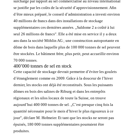
surcharge par rapport au sel commercialisé au niveau international
se justifie par les coûts de la sécurité d’approvisionnement. Afin
d’être mieux préparé, le conseil d’administration a investi environ
40 millions de francs dans des installations de stockage
supplémentaires ces dernières années. „Saldome 2 a coûté à lui
seul 26 millions de francs“. Elle a été mise en service il y a deux
ans dans la société Möhlin AG ; une construction autoportante en
dôme de bois dans laquelle plus de 100 000 tonnes de sel peuvent
être stockées. Le bâtiment frère, plus petit, peut accueillir environ
70 000 tonnes.
400’000 tonnes de sel en stock
Cette capacité de stockage devrait permettre d’éviter les goulets
d’étranglement comme en 2009. Grâce à la douceur de l’hiver
dernier, les stocks ont déjà été reconstitués. Sous les puissants
dômes en bois des salines de Riburg et dans les entrepôts
régionaux et les silos locaux de toute la Suisse, on trouve
aujourd’hui 400 000 tonnes de sel. „C’est presque cinq fois la
quantité nécessaire pour le mois d’hiver le plus rigoureux à ce
jour“, déclare M. Hofmeier. Et tant que les stocks ne seront pas
épuisés, 180 000 tonnes supplémentaires pourraient être
produites.