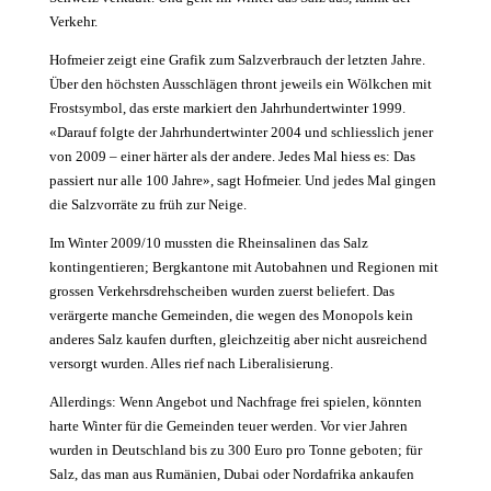
Verkehr.
Hofmeier zeigt eine Grafik zum Salz­verbrauch der letzten Jahre.
Über den höchsten Ausschlägen thront jeweils ein Wölkchen mit
Frostsymbol, das erste markiert den Jahrhundertwinter 1999.
«Darauf folgte der Jahrhundertwinter 2004 und schliesslich jener
von 2009 – einer härter als der andere. Jedes Mal hiess es: Das
passiert nur alle 100 Jahre», sagt Hofmeier. Und jedes Mal gingen
die Salzvorräte zu früh zur Neige.
Im Winter 2009/10 mussten die Rheinsalinen das Salz
kontingentieren; Bergkantone mit Autobahnen und Regionen mit
grossen Verkehrsdrehscheiben wurden zuerst beliefert. Das
verärgerte manche Gemeinden, die wegen des Monopols kein
anderes Salz kaufen durften, gleichzeitig aber nicht ausreichend
versorgt wurden. Alles rief nach Liberalisierung.
Allerdings: Wenn Angebot und Nachfrage frei spielen, könnten
harte Winter für die Gemeinden teuer werden. Vor vier Jahren
wurden in Deutschland bis zu 300 Euro pro Tonne geboten; für
Salz, das man aus Rumänien, Dubai oder Nordafrika ankaufen