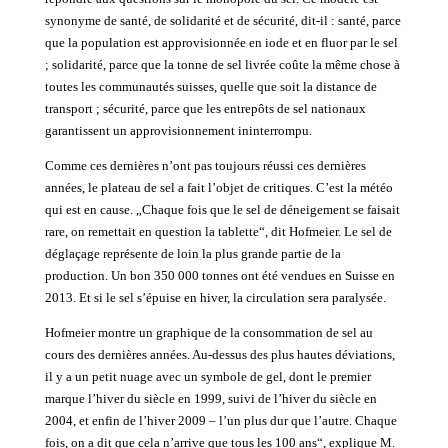
synonyme de santé, de solidarité et de sécurité, dit-il : santé, parce
que la population est approvisionnée en iode et en fluor par le sel
; solidarité, parce que la tonne de sel livrée coûte la même chose à
toutes les communautés suisses, quelle que soit la distance de
transport ; sécurité, parce que les entrepôts de sel nationaux
garantissent un approvisionnement ininterrompu.
Comme ces dernières n’ont pas toujours réussi ces dernières
années, le plateau de sel a fait l’objet de critiques. C’est la météo
qui est en cause. „Chaque fois que le sel de déneigement se faisait
rare, on remettait en question la tablette“, dit Hofmeier. Le sel de
déglaçage représente de loin la plus grande partie de la
production. Un bon 350 000 tonnes ont été vendues en Suisse en
2013. Et si le sel s’épuise en hiver, la circulation sera paralysée.
Hofmeier montre un graphique de la consommation de sel au
cours des dernières années. Au-dessus des plus hautes déviations,
il y a un petit nuage avec un symbole de gel, dont le premier
marque l’hiver du siècle en 1999, suivi de l’hiver du siècle en
2004, et enfin de l’hiver 2009 – l’un plus dur que l’autre. Chaque
fois, on a dit que cela n’arrive que tous les 100 ans“, explique M.