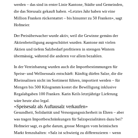
werden – das sind in erster Linie Kantone, Städte und Gemeinden,
die das Streusalz gekauft haben. «Letztes Jahr haben wir eine
Million Franken rückerstattet – bis hinunter zu 50 Franken», sagt
Hofmeier.
Der Preisüberwacher wurde aktiv, weil die Gewinne gemäss der
Aktienbeteiligung ausgeschüttet wurden. Kantone mit vielen
Aktien und tiefem Salzbedarf profitieren in strengen Wintern
übermässig, während die anderen vor allem bezahlen.
In der Vereinbarung wurden auch die Importbestimmungen für
Speise- und Wellnesssalz entschärft: Künftig dürfen Salze, die die
Rheinsalinen nicht im Sortiment führen, importiert werden – für
Mengen bis 500 Kilogramm kostet die Bewilligung inklusive
Regalabgaben 100 Franken. Karin Keils letztjährige Lieferung
wäre heute also legal.
«Speisesalz als Auftausalz verkaufen»
Gesundheit, Solidarität und Versorgungs­sicherheit in Ehren – aber
was tragen Importbeschränkungen für Salzspezialitäten dazu bei?
Hofmeier sagt, es gehe darum, grosse Mengen vom heimischen
Markt fernzuhalten: «Salz ist schwierig zu differenzieren – wenn