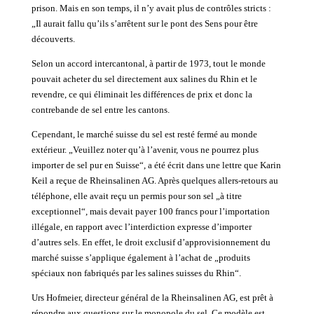
prison. Mais en son temps, il n’y avait plus de contrôles stricts :
„Il aurait fallu qu’ils s’arrêtent sur le pont des Sens pour être
découverts.
Selon un accord intercantonal, à partir de 1973, tout le monde
pouvait acheter du sel directement aux salines du Rhin et le
revendre, ce qui éliminait les différences de prix et donc la
contrebande de sel entre les cantons.
Cependant, le marché suisse du sel est resté fermé au monde
extérieur. „Veuillez noter qu’à l’avenir, vous ne pourrez plus
importer de sel pur en Suisse“, a été écrit dans une lettre que Karin
Keil a reçue de Rheinsalinen AG. Après quelques allers-retours au
téléphone, elle avait reçu un permis pour son sel „à titre
exceptionnel“, mais devait payer 100 francs pour l’importation
illégale, en rapport avec l’interdiction expresse d’importer
d’autres sels. En effet, le droit exclusif d’approvisionnement du
marché suisse s’applique également à l’achat de „produits
spéciaux non fabriqués par les salines suisses du Rhin“.
Urs Hofmeier, directeur général de la Rheinsalinen AG, est prêt à
répondre aux questions sur le monopole du sel. Ce modèle est