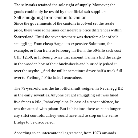
The saltworks retained the sole right of supply. Moreover, the
goods could only be resold by the official salt suppliers.
Salt smuggling from canton to canton
Since the governments of the cantons involved set the resale
price, there were sometimes considerable price differences within
Switzerland. Until the seventies there was therefore a lot of salt
smuggling. From cheap Aargau to expensive Solothurn, for
example, or from Bern to Fribourg. In Bern, the 50-kilo sack cost
CHF 12.50, in Fribourg twice that amount. Farmers hid the cargo
in the wooden box of their buckwheels and hurriedly jerked it
over the scythe. „And the miller sometimes drove half a truck full
over to Freiburg,“ Fritz Imhof remembers.
The 79-year-old was the last official salt weigher in Neuenegg BE
in the early seventies. Anyone caught smuggling salt was fined
five francs a kilo, Imhof explains. In case of a repeat offence, he
was threatened with prison. But in his time, there were no longer
any strict controls: „They would have had to stop on the Sense
Bridge to be discovered.
According to an intercantonal agreement, from 1973 onwards