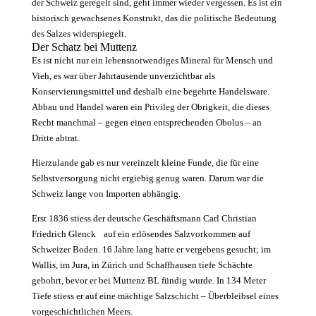
der Schweiz geregelt sind, geht immer wieder vergessen. Es ist ein
historisch gewachsenes ­Konstrukt, das die politische Bedeutung
des Salzes widerspiegelt.
Der Schatz bei Muttenz
Es ist nicht nur ein lebensnotwendiges ­Mineral für Mensch und
Vieh, es war über Jahrtausende unverzichtbar als
Konservierungsmittel und deshalb eine begehrte Handelsware.
Abbau und Handel waren ein Privileg der Obrigkeit, die dieses
Recht manchmal – gegen einen entsprechenden Obolus – an
Dritte abtrat.
Hierzulande gab es nur vereinzelt kleine Funde, die für eine
Selbstversorgung nicht ergiebig genug waren. Darum war die
Schweiz lange von Importen abhängig.
Erst 1836 stiess der deutsche Geschäftsmann Carl Christian
Friedrich Glenck auf ein erlösendes Salzvorkommen auf
Schweizer Boden. 16 Jahre lang hatte er vergebens gesucht; im
Wallis, im Jura, in Zürich und Schaffhausen tiefe Schächte
gebohrt, bevor er bei Muttenz BL fündig wurde. In 134 Meter
Tiefe stiess er auf eine mächtige Salzschicht – Überbleibsel eines
vorgeschichtlichen Meers.