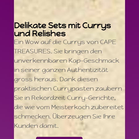
Delikate Sets mit Currys
und Relishes
Ein Wow auf die Currys von CAPE
TREASURES. Sie bringen den
unverkennbaren Kap-Geschmack
in seiner ganzen Authentizität
gross heraus. Dank diesen
praktischen Currypasten zaubern
Sie in Rekordzeit Curry-Gerichte,
die wie vom Meisterkoch zubereitet
schmecken. Überzeugen Sie Ihre
Kunden damit.