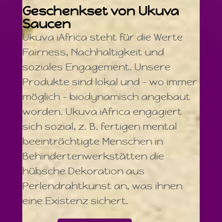
Geschenkset von Ukuva
Saucen
Ukuva iAfrica steht für die Werte
Fairness, Nachhaltigkeit und
soziales Engagement. Unsere
Produkte sind lokal und – wo immer
möglich – biodynamisch angebaut
worden. Ukuva iAfrica engagiert
sich sozial, z. B. fertigen mental
beeinträchtigte Menschen in
Behindertenwerkstätten die
hübsche Dekoration aus
Perlendrahtkunst an, was ihnen
eine Existenz sichert.