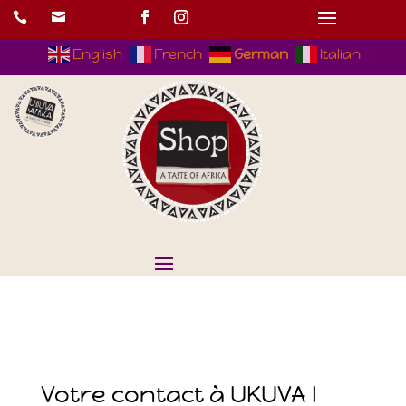


English
French
German
Italian
Votre contact à UKUVA I