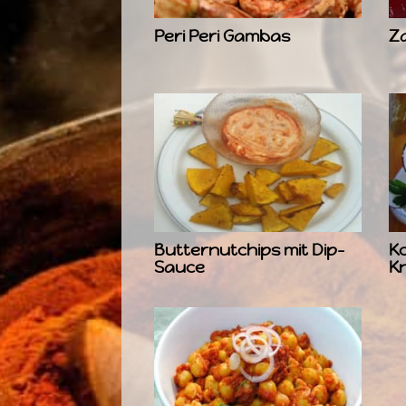
Peri Peri Gambas
Z
Butternutchips mit Dip-
Ko
Sauce
K