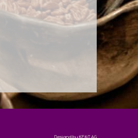
Designd by KE4iT AG