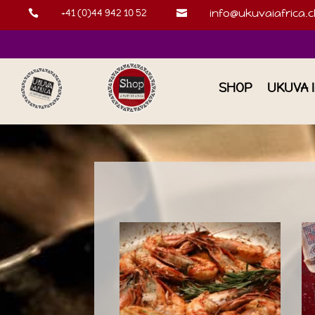
+41 (0)44 942 10 52
info@ukuvaiafrica.c


SHOP
UKUVA 