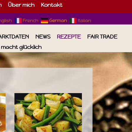
m
Über mich
Kontakt
nglish
French
German
Italian
ARKTDATEN
NEWS
REZEPTE
FAIR TRADE
macht glücklich