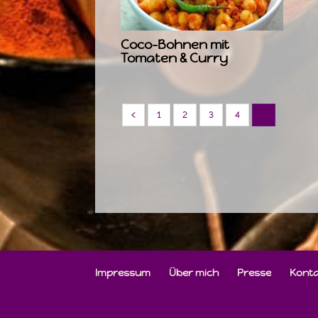
Coco-Bohnen mit
Tomaten & Curry
‹
1
2
3
4
5
Impressum
Über mich
Presse
Kont