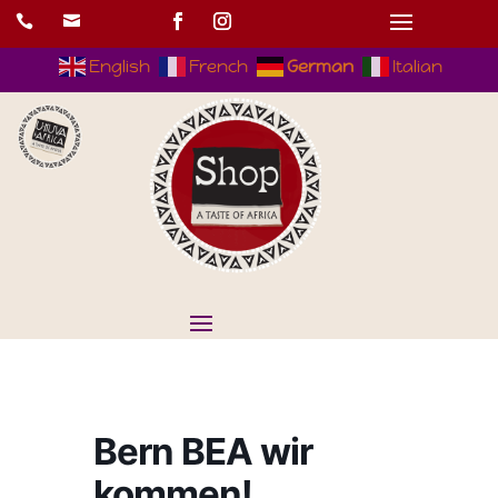


English
French
German
Italian
Bern BEA wir
kommen!