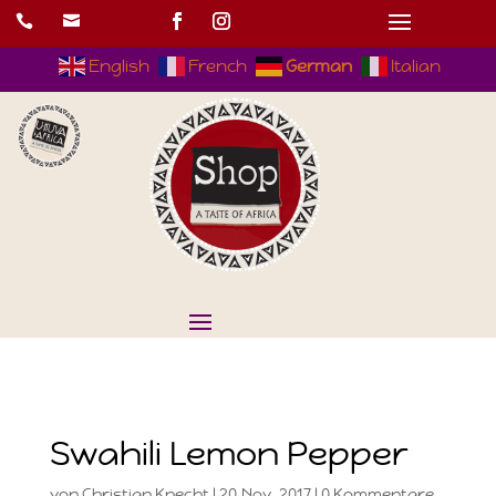


English
French
German
Italian
Swahili Lemon Pepper
von
Christian Knecht
|
20.Nov..2017
|
0 Kommentare