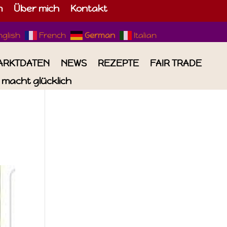
m
Über mich
Kontakt
nglish
French
German
Italian
ARKTDATEN
NEWS
REZEPTE
FAIR TRADE
macht glücklich