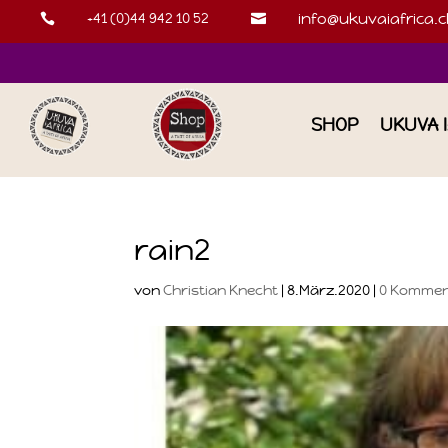
+41 (0)44 942 10 52
info@ukuvaiafrica.c


SHOP
UKUVA 
rain2
von
Christian Knecht
|
8.März.2020
|
0 Kommen