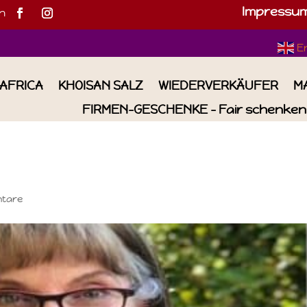
Impressu
h
E
IAFRICA
KHOISAN SALZ
WIEDERVERKÄUFER
M
FIRMEN-GESCHENKE – Fair schenken 
tare