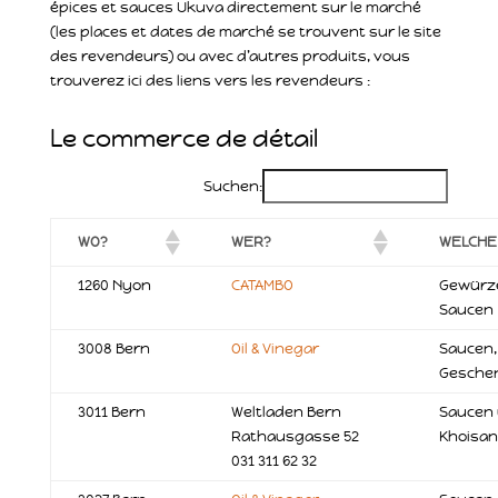
épices et sauces Ukuva directement sur le marché
(les places et dates de marché se trouvent sur le site
des revendeurs) ou avec d’autres produits, vous
trouverez ici des liens vers les revendeurs :
Le commerce de détail
Suchen:
WO?
WER?
WELCHE 
1260 Nyon
CATAMBO
Gewürz
Saucen
3008 Bern
Oil & Vinegar
Saucen,
Gesche
3011 Bern
Weltladen Bern
Saucen
Rathausgasse 52
Khoisan
031 311 62 32