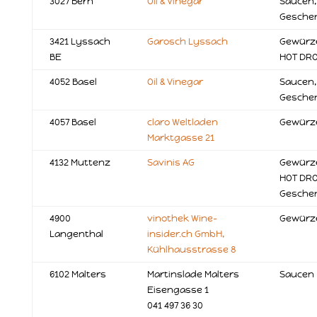
3027 Bern
Oil & Vinegar
Saucen,
Gesche
3421 Lyssach
Garosch Lyssach
Gewürze
BE
HOT DR
4052 Basel
Oil & Vinegar
Saucen,
Gesche
4057 Basel
claro Weltladen
Gewürze
Marktgasse 21
4132 Muttenz
Savinis AG
Gewürze
HOT DRO
Gesche
4900
vinothek Wine-
Gewürz
Langenthal
insider.ch GmbH,
Kühlhausstrasse 8
6102 Malters
Martinslade Malters
Saucen
Eisengasse 1
041 497 36 30