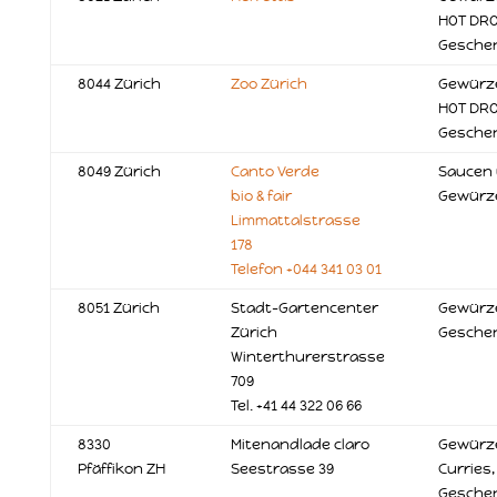
HOT DRO
Gesche
8044 Zürich
Zoo Zürich
Gewürze
HOT DRO
Gesche
8049 Zürich
Canto Verde
Saucen
bio & fair
Gewürz
Limmattalstrasse
178
Telefon +044 341 03 01
8051 Zürich
Stadt-Gartencenter
Gewürze
Zürich
Gesche
Winterthurerstrasse
709
Tel. +41 44 322 06 66
8330
Mitenandlade claro
Gewürze
Pfäffikon ZH
Seestrasse 39
Curries,
Gesche