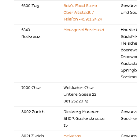
6300 Zug
Bob's Food Store
Gewürze
Ober Altstadt 7
und Sa
Telefon +41 911 24 24
6343
Metzgerei Berchtold
Hat die
Rotkreuz
Südafri
Fleischs
Boerewo
Droewors
Kuduste
Springb
Sortime
7000 Chur
Weltladen Chur
Untere Gasse 22
081 252 20 72
8002 Zürich
Rietberg Museum
Gewürz
SHOP, Gablerstrasse
Gesche
15
8021 Zürich
Helvetas
Gewürze