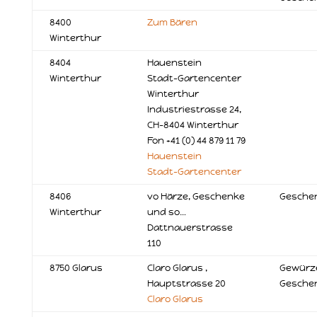
8400
Zum Bären
Winterthur
8404
Hauenstein
Winterthur
Stadt-Gartencenter
Winterthur
Industriestrasse 24,
CH-8404 Winterthur
Fon +41 (0) 44 879 11 79
Hauenstein
Stadt-Gartencenter
8406
vo Härze, Geschenke
Gesche
Winterthur
und so…
Dattnauerstrasse
110
8750 Glarus
Claro Glarus ,
Gewürze
Hauptstrasse 20
Gesche
Claro Glarus