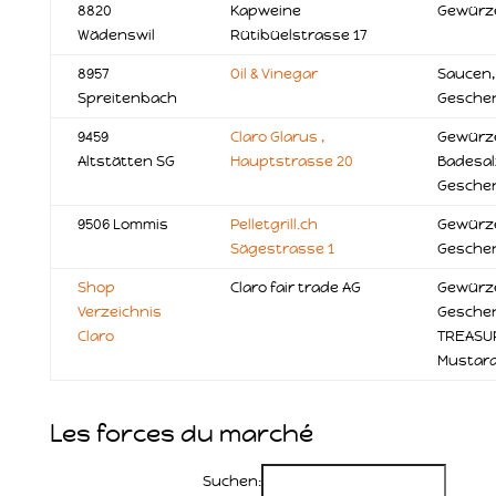
8820
Kapweine
Gewürze
Wädenswil
Rütibüelstrasse 17
8957
Oil & Vinegar
Saucen,
Spreitenbach
Gesche
9459
Claro Glarus ,
Gewürze
Altstätten SG
Hauptstrasse 20
Badesal
Gesche
9506 Lommis
Pelletgrill.ch
Gewürze
Sägestrasse 1
Gesche
Shop
Claro fair trade AG
Gewürz
Verzeichnis
Geschen
Claro
TREASU
Mustar
Les forces du marché
Suchen: