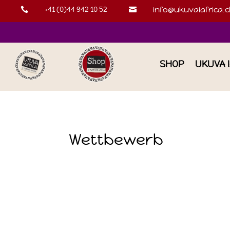
+41 (0)44 942 10 52
info@ukuvaiafrica.c


SHOP
UKUVA 
Wettbewerb