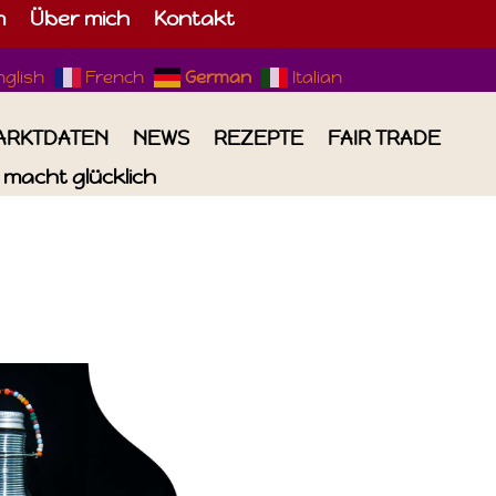
m
Über mich
Kontakt
nglish
French
German
Italian
ARKTDATEN
NEWS
REZEPTE
FAIR TRADE
macht glücklich