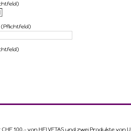
chtfeld)
(Pflichtfeld)
chtfeld)
r CHF 100.– von HELVETAS
und
zwei Produkte von Uk