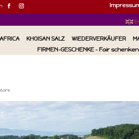
Impressu
h
E
IAFRICA
KHOISAN SALZ
WIEDERVERKÄUFER
M
FIRMEN-GESCHENKE – Fair schenken 
tare