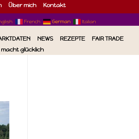
m
Über mich
Kontakt
nglish
French
German
Italian
ARKTDATEN
NEWS
REZEPTE
FAIR TRADE
macht glücklich