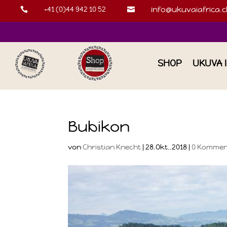
+41 (0)44 942 10 52
info@ukuvaiafrica.c


SHOP
UKUVA 
Bubikon
von
Christian Knecht
|
28.Okt..2018
|
0 Kommen