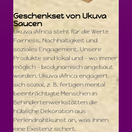
Geschenkset von Ukuva
Saucen
Ukuva iAfrica steht für die Werte
Fairness, Nachhaltigkeit und
soziales Engagement. Unsere
Produkte sind lokal und – wo immer
möglich – biodynamisch angebaut
worden. Ukuva iAfrica engagiert
sich sozial, z. B. fertigen mental
beeinträchtigte Menschen in
Behindertenwerkstätten die
hübsche Dekoration aus
Perlendrahtkunst an, was ihnen
eine Existenz sichert.