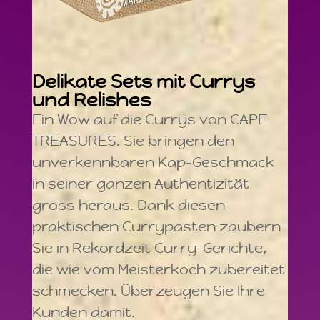
Delikate Sets mit Currys
und Relishes
Ein Wow auf die Currys von CAPE
TREASURES. Sie bringen den
unverkennbaren Kap-Geschmack
in seiner ganzen Authentizität
gross heraus. Dank diesen
praktischen Currypasten zaubern
Sie in Rekordzeit Curry-Gerichte,
die wie vom Meisterkoch zubereitet
schmecken. Überzeugen Sie Ihre
Kunden damit.