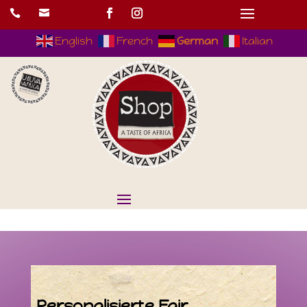


English
French
German
Italian
Personalisierte
Fair