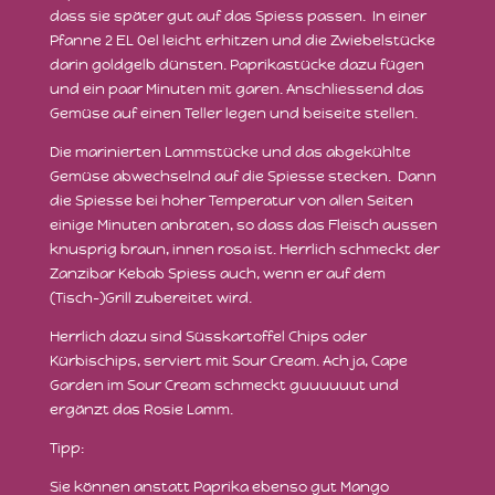
dass sie später gut auf das Spiess passen. In einer
Pfanne 2 EL Oel leicht erhitzen und die Zwiebelstücke
darin goldgelb dünsten. Paprikastücke dazu fügen
und ein paar Minuten mit garen. Anschliessend das
Gemüse auf einen Teller legen und beiseite stellen.
Die marinierten Lammstücke und das abgekühlte
Gemüse abwechselnd auf die Spiesse stecken. Dann
die Spiesse bei hoher Temperatur von allen Seiten
einige Minuten anbraten, so dass das Fleisch aussen
knusprig braun, innen rosa ist. Herrlich schmeckt der
Zanzibar Kebab Spiess auch, wenn er auf dem
(Tisch-)Grill zubereitet wird.
Herrlich dazu sind Süsskartoffel Chips oder
Kürbischips, serviert mit Sour Cream. Ach ja, Cape
Garden im Sour Cream schmeckt guuuuuut und
ergänzt das Rosie Lamm.
Tipp:
Sie können anstatt Paprika ebenso gut Mango