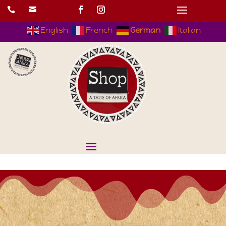


English
French
German
Italian