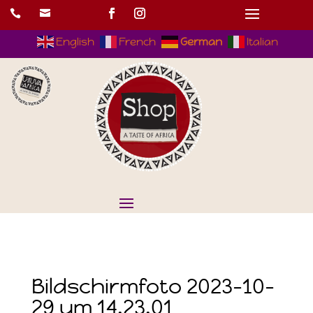


English
French
German
Italian
Bildschirmfoto 2023-10-
29 um 14.23.01