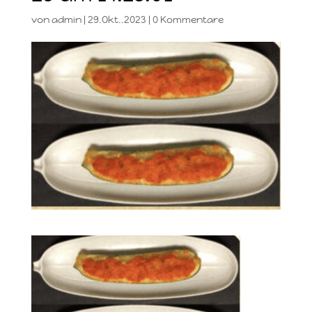
von
admin
|
29.Okt..2023
|
0 Kommentare