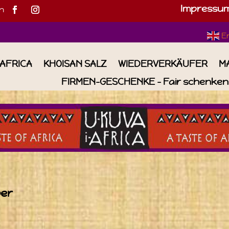
Impressu
h
E
IAFRICA
KHOISAN SALZ
WIEDERVERKÄUFER
M
FIRMEN-GESCHENKE – Fair schenken 
per