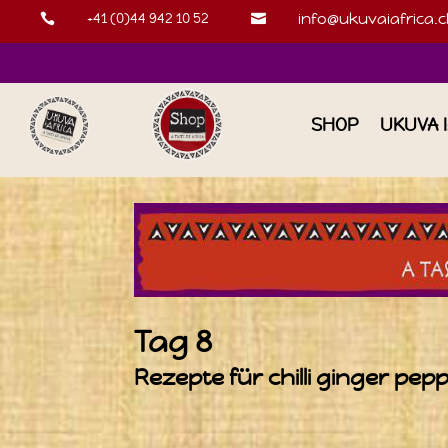
+41 (0)44 942 10 52
info@ukuvaiafrica.c


SHOP
UKUVA 
Tag 8
Rezepte für chilli ginger pep