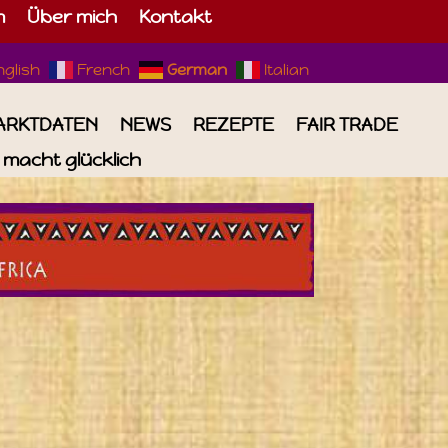
m
Über mich
Kontakt
nglish
French
German
Italian
ARKTDATEN
NEWS
REZEPTE
FAIR TRADE
macht glücklich