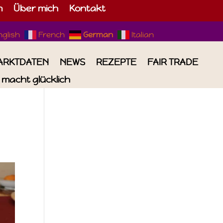
m
Über mich
Kontakt
nglish
French
German
Italian
ARKTDATEN
NEWS
REZEPTE
FAIR TRADE
macht glücklich