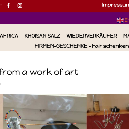
Impressu
h
E
IAFRICA
KHOISAN SALZ
WIEDERVERKÄUFER
M
FIRMEN-GESCHENKE – Fair schenken 
 from a work of art
e