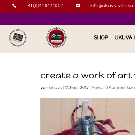
+41 (0)44 942 10 52
info@ukuvaiafrica.c


SHOP
UKUVA 
create a work of art
von
ukuva
|
11.Feb..2017
|
News
|
0 Kommentar