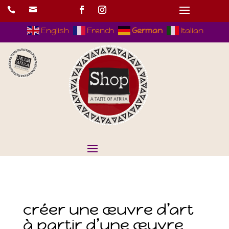


English
French
German
Italian
créer une œuvre d’art
à partir d’une œuvre