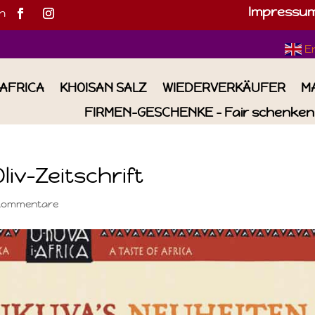
Impressu
h
E
IAFRICA
KHOISAN SALZ
WIEDERVERKÄUFER
M
FIRMEN-GESCHENKE – Fair schenken 
liv-Zeitschrift
Kommentare