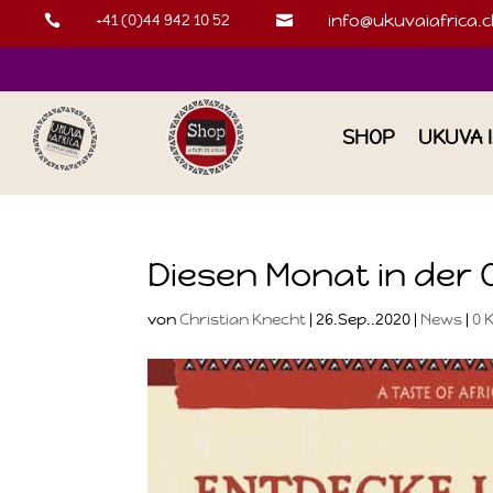
+41 (0)44 942 10 52
info@ukuvaiafrica.c


SHOP
UKUVA 
Diesen Monat in der O
von
Christian Knecht
|
26.Sep..2020
|
News
|
0 