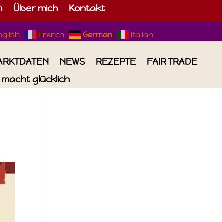
m
Über mich
Kontakt
nglish
French
German
Italian
ARKTDATEN
NEWS
REZEPTE
FAIR TRADE
macht glücklich