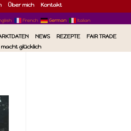
m
Über mich
Kontakt
nglish
French
German
Italian
ARKTDATEN
NEWS
REZEPTE
FAIR TRADE
macht glücklich