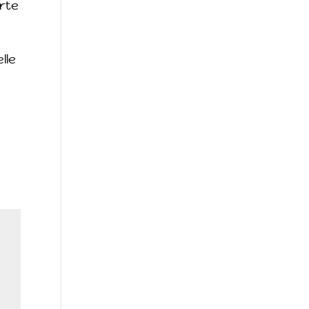
rte
elle
t