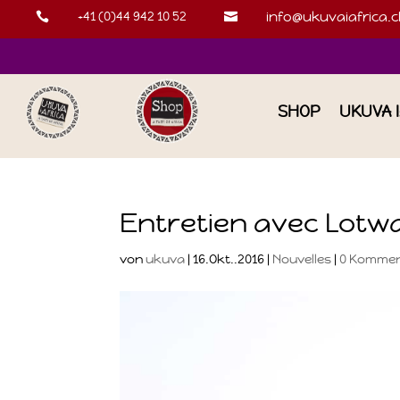
+41 (0)44 942 10 52
info@ukuvaiafrica.c


SHOP
UKUVA 
Entretien avec Lotw
von
ukuva
|
16.Okt..2016
|
Nouvelles
|
0 Komme