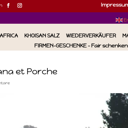
Impressu
h
E
IAFRICA
KHOISAN SALZ
WIEDERVERKÄUFER
M
FIRMEN-GESCHENKE – Fair schenken 
ana et Porche
ntare