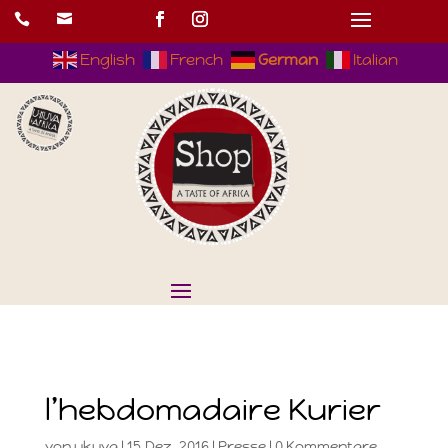


English
French
German
Italian
l’hebdomadaire Kurier
von
ukuva
|
15.Dez..2016
|
Presse
|
0 Kommentare