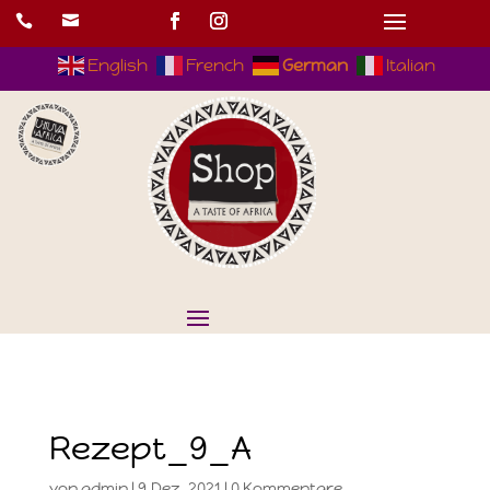


English
French
German
Italian
Rezept_9_A
von
admin
|
9.Dez..2021
|
0 Kommentare