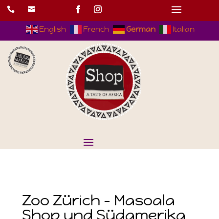


English
French
German
Italian
Zoo Zürich – Masoala
Shop und Südamerika