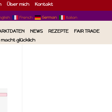
m
Über mich
Kontakt
nglish
French
German
Italian
ARKTDATEN
NEWS
REZEPTE
FAIR TRADE
macht glücklich