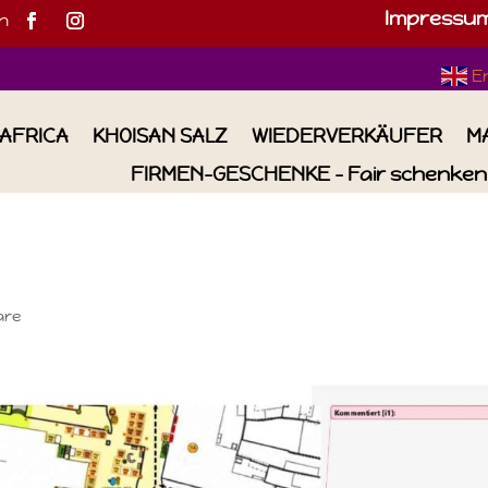
Impressu
h
E
IAFRICA
KHOISAN SALZ
WIEDERVERKÄUFER
M
FIRMEN-GESCHENKE – Fair schenken 
are