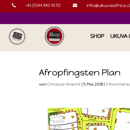
+41 (0)44 942 10 52
info@ukuvaiafrica.c


SHOP
UKUVA 
Afropfingsten Plan
von
Christian Knecht
|
5.Mai.2018
|
0 Komment