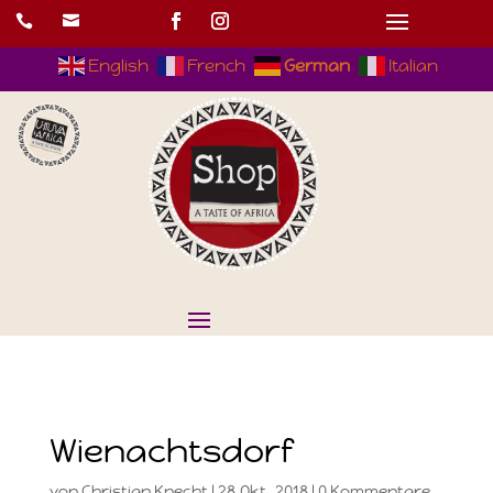


English
French
German
Italian
Wienachtsdorf
von
Christian Knecht
|
28.Okt..2018
|
0 Kommentare