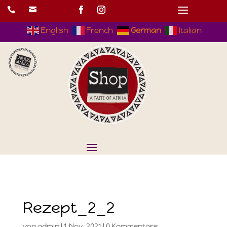


English
French
German
Italian
Rezept_2_2
von
admin
|
1.Nov..2021
|
0 Kommentare