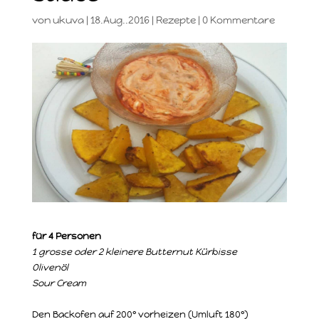
von
ukuva
|
18.Aug..2016
|
Rezepte
|
0 Kommentare
für 4 Personen
1 grosse oder 2 kleinere Butternut Kürbisse
Olivenöl
Sour Cream
Den Backofen auf 200° vorheizen (Umluft 180°)