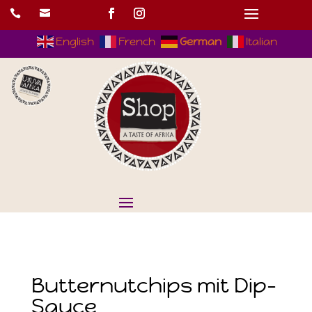


English
French
German
Italian
Butternutchips mit Dip-
Sauce