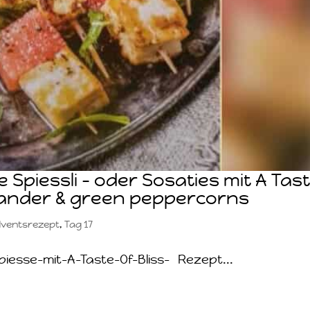
Spiessli – oder Sosaties mit A Tas
riander & green peppercorns
ventsrezept
,
Tag 17
iesse-mit-A-Taste-Of-Bliss- Rezept...