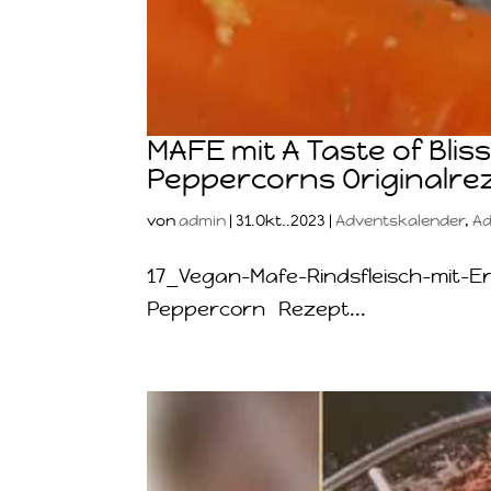
MAFE mit A Taste of Bli
Peppercorns Originalre
von
admin
|
31.Okt..2023
|
Adventskalender
,
Ad
17_Vegan-Mafe-Rindsfleisch-mit-
Peppercorn Rezept...