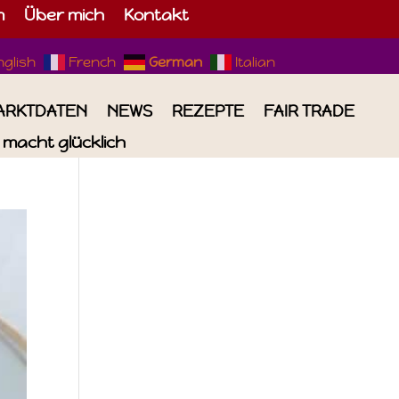
m
Über mich
Kontakt
nglish
French
German
Italian
ARKTDATEN
NEWS
REZEPTE
FAIR TRADE
macht glücklich