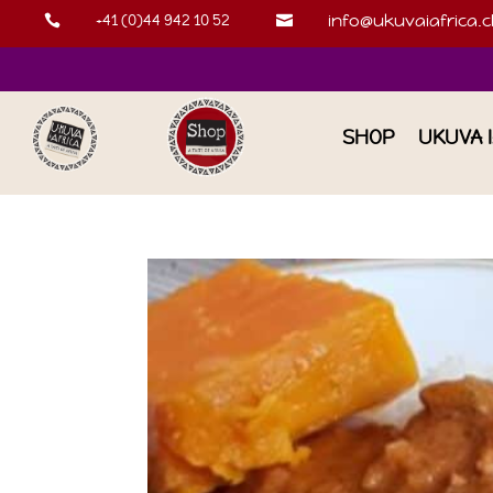
+41 (0)44 942 10 52
info@ukuvaiafrica.c


SHOP
UKUVA 