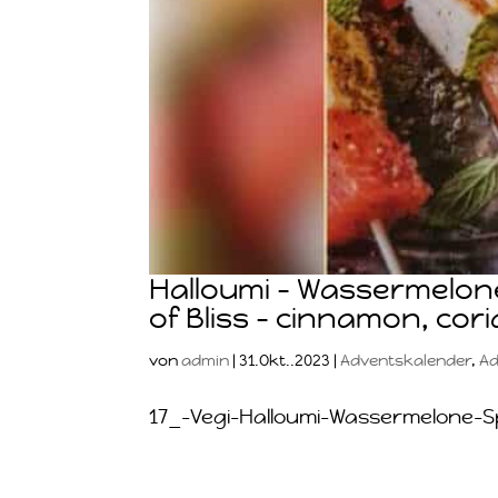
Halloumi – Wassermelone 
of Bliss – cinnamon, co
von
admin
|
31.Okt..2023
|
Adventskalender
,
Ad
17_-Vegi-Halloumi-Wassermelone-Sp