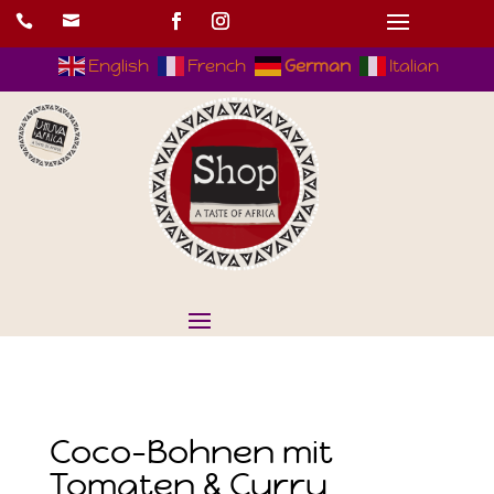


English
French
German
Italian
Coco-Bohnen mit
Tomaten & Curry