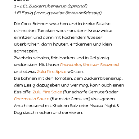
1 – 2 EL Zuckerrübensirup (optional)
1 El Essig (vorzugsweise Biotta Apfelessig)
Die Coco-Bohnen waschen und in breite Stücke
schneiden. Tomaten waschen, dann kreuzweise
einritzen und dann mit kochendem Wasser
überbrühen, dann häuten, entkernen und klein
schnetzeln.
Zwiebeln schälen, fein hacken und in Oel glasig
andünsten. Mit Ukuva
Chakalaka
,
Khoisan Seaweed
und etwas
Zulu Fire Spice
würzen.
Die Bohnen mit den Tomaten, dem Zuckerrübensirup,
dem Essig dazugeben und wer mag, kann auch einen
Esslöffel
Zulu Fire Spice
(für scharfe Gemüter) oder
Chermoula Sauce
(für milde Gemüter) dazugeben.
Anschliessend mit Khoisan Salz oder Maasai Night &
Day abschmecken und servieren.