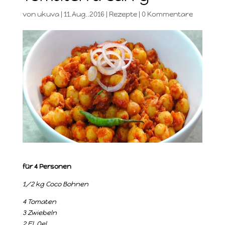
von
ukuva
|
11.Aug..2016
|
Rezepte
|
0 Kommentare
für 4 Personen
1/2 kg Coco Bohnen
4 Tomaten
3 Zwiebeln
2 El. Oel