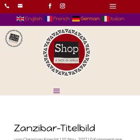


English
French
German
Italian
Zanzibar-Titelbild
von
Christian Knecht
|
10.Nov..2017
|
0 Kommentare