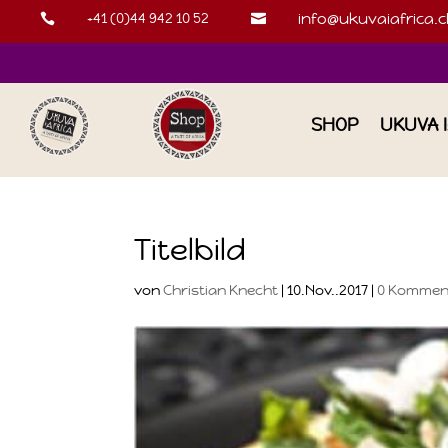
+41 (0)44 942 10 52
info@ukuvaiafrica.c


SHOP
UKUVA 
Titelbild
von
Christian Knecht
|
10.Nov..2017
|
0 Kommen