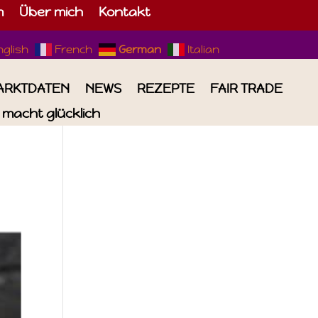
m
Über mich
Kontakt
nglish
French
German
Italian
ARKTDATEN
NEWS
REZEPTE
FAIR TRADE
macht glücklich