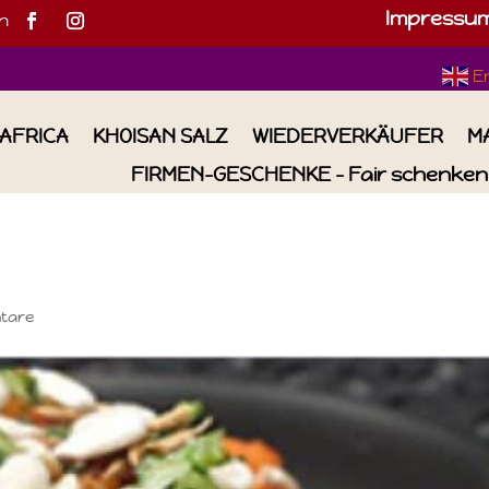
Impressu
h
E
IAFRICA
KHOISAN SALZ
WIEDERVERKÄUFER
M
FIRMEN-GESCHENKE – Fair schenken 
tare