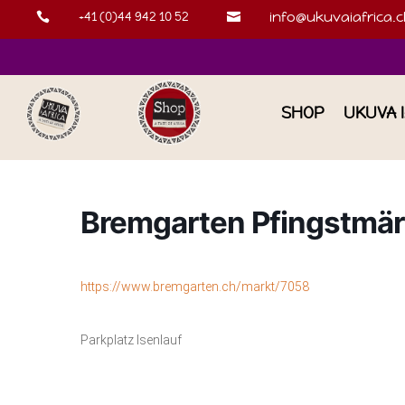
+41 (0)44 942 10 52
info@ukuvaiafrica.c


SHOP
UKUVA 
Bremgarten Pfingstmär
https://www.bremgarten.ch/markt/7058
Parkplatz Isenlauf