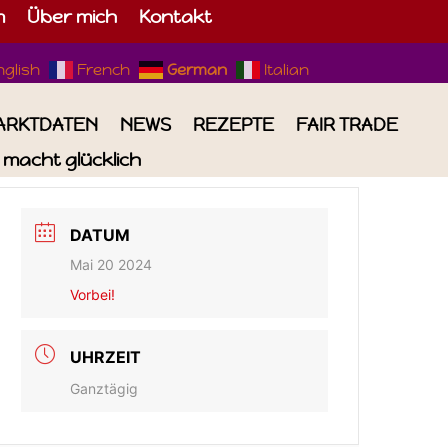
m
Über mich
Kontakt
nglish
French
German
Italian
ARKTDATEN
NEWS
REZEPTE
FAIR TRADE
macht glücklich
DATUM
Mai 20 2024
Vorbei!
UHRZEIT
Ganztägig