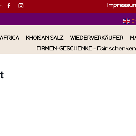
Impressu
h
E
IAFRICA
KHOISAN SALZ
WIEDERVERKÄUFER
M
FIRMEN-GESCHENKE – Fair schenken 
t