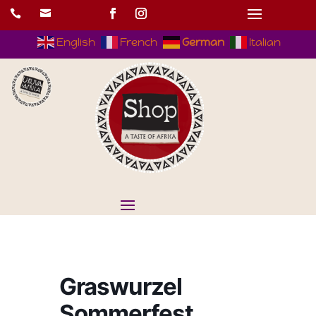


English
French
German
Italian
Graswurzel
Sommerfest