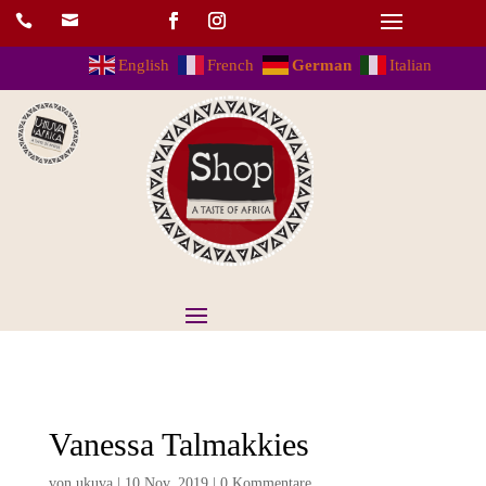


English
French
German
Italian
Vanessa Talmakkies
von
ukuva
|
10.Nov..2019
|
0 Kommentare