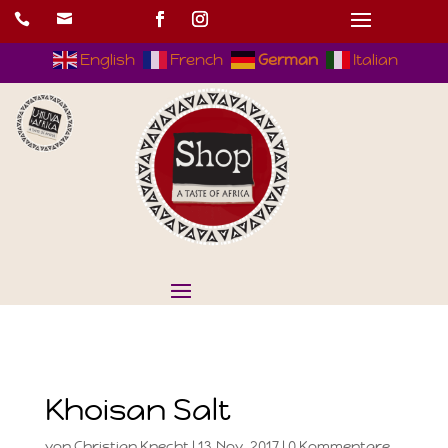


English
French
German
Italian
Khoisan Salt
von
Christian Knecht
|
13.Nov..2017
|
0 Kommentare