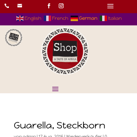


English
French
German
Italian
Guarella, Steckborn
von
admin
|
17.Aug..2016
|
Wiederverkäufer
|
0