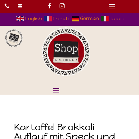


English
French
German
Italian
Kartoffel Brokkoli
Auflauf mit Speck und