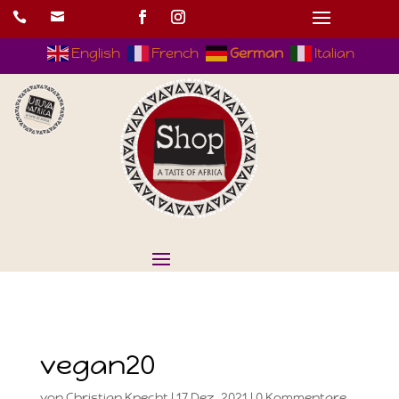


English
French
German
Italian
vegan20
von
Christian Knecht
|
17.Dez..2021
|
0 Kommentare