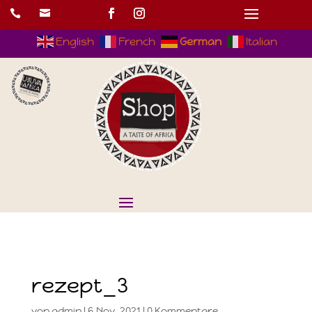


English
French
German
Italian
rezept_3
von
admin
|
6.Nov..2021
|
0 Kommentare