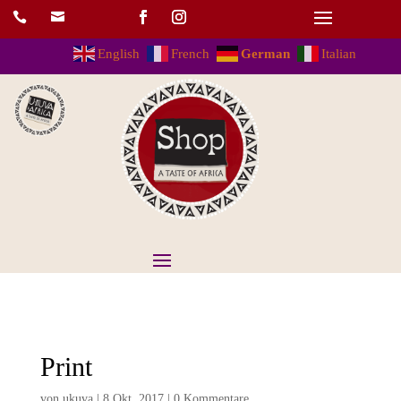


English
French
German
Italian
Print
von
ukuva
|
8.Okt..2017
|
0 Kommentare