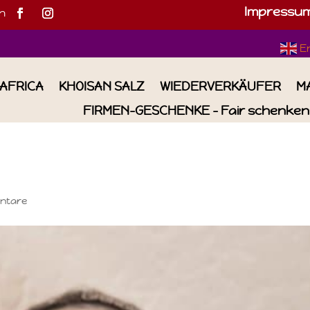
Impressu
h
E
IAFRICA
KHOISAN SALZ
WIEDERVERKÄUFER
M
FIRMEN-GESCHENKE – Fair schenken 
ntare