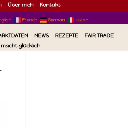
m
Über mich
Kontakt
nglish
French
German
Italian
ARKTDATEN
NEWS
REZEPTE
FAIR TRADE
macht glücklich
r