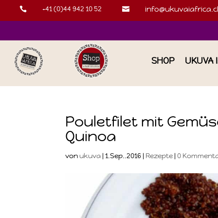
+41 (0)44 942 10 52
info@ukuvaiafrica.c


SHOP
UKUVA 
Pouletfilet mit Gemü
Quinoa
von
ukuva
|
1.Sep..2016
|
Rezepte
|
0 Komment