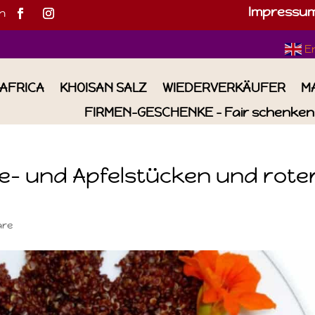
Impressu
h
E
IAFRICA
KHOISAN SALZ
WIEDERVERKÄUFER
M
FIRMEN-GESCHENKE – Fair schenken 
se- und Apfelstücken und rote
are