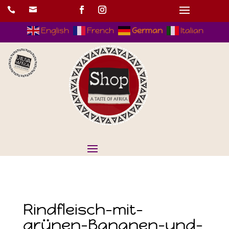


English
French
German
Italian
Rindfleisch-mit-
grünen-Bananen-und-