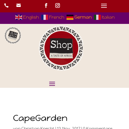


English
French
German
Italian
CapeGarden
von
Christian Knecht
|
13.Nov..2017
|
0 Kommentare