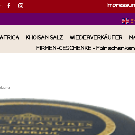
Impressu
h
E
IAFRICA
KHOISAN SALZ
WIEDERVERKÄUFER
M
FIRMEN-GESCHENKE – Fair schenken 
tare