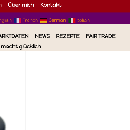
m
Über mich
Kontakt
nglish
French
German
Italian
ARKTDATEN
NEWS
REZEPTE
FAIR TRADE
macht glücklich