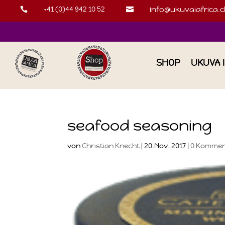
+41 (0)44 942 10 52
info@ukuvaiafrica.c


SHOP
UKUVA 
seafood seasoning
von
Christian Knecht
|
20.Nov..2017
|
0 Kommen