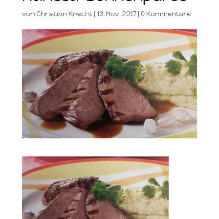
von
Christian Knecht
|
13.Nov..2017
|
0 Kommentare