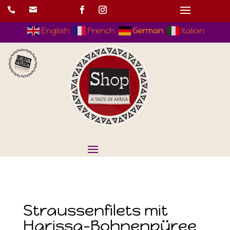


English
French
German
Italian
Straussenfilets mit
Harissa-Bohnenpüree