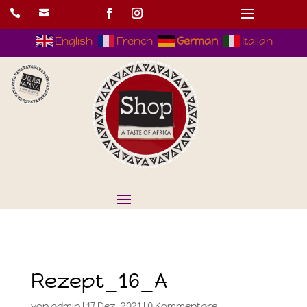


English
French
German
Italian
Rezept_16_A
von
admin
|
17.Dez..2021
|
0 Kommentare