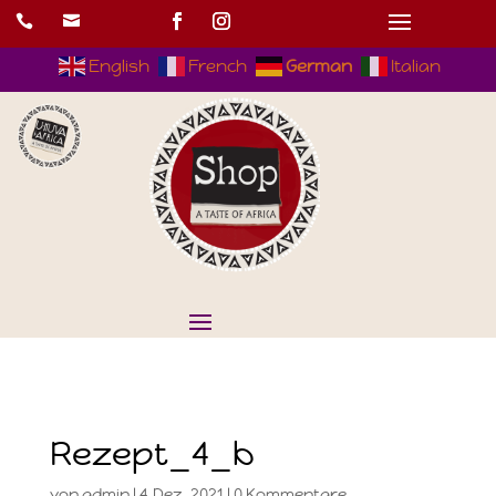


English
French
German
Italian
Rezept_4_b
von
admin
|
4.Dez..2021
|
0 Kommentare