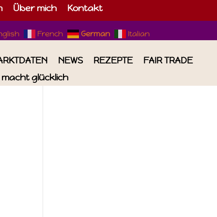
m
Über mich
Kontakt
nglish
French
German
Italian
ARKTDATEN
NEWS
REZEPTE
FAIR TRADE
macht glücklich