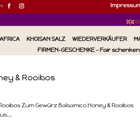
Impressu
h
E
IAFRICA
KHOISAN SALZ
WIEDERVERKÄUFER
M
FIRMEN-GESCHENKE – Fair schenken 
oney & Rooibos
& Rooibos Zum Gewürz Balsamico Honey & Rooibos
s...