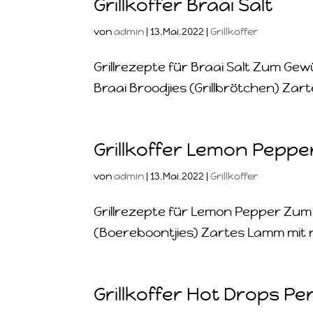
Grillkoffer Braai Salt
von
admin
|
13.Mai.2022
|
Grillkoffer
Grillrezepte für Braai Salt Zum Gew
Braai Broodjies (Grillbrötchen) Za
Grillkoffer Lemon Peppe
von
admin
|
13.Mai.2022
|
Grillkoffer
Grillrezepte für Lemon Pepper Z
(Boereboontjies) Zartes Lamm mit 
Grillkoffer Hot Drops Per