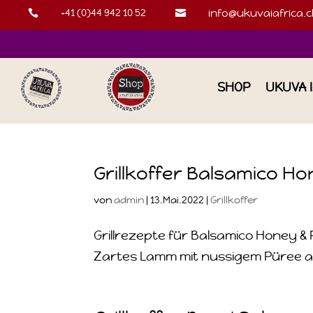
+41 (0)44 942 10 52
info@ukuvaiafrica.c


SHOP
UKUVA 
Grillkoffer Balsamico H
von
admin
|
13.Mai.2022
|
Grillkoffer
Grillrezepte für Balsamico Honey 
Zartes Lamm mit nussigem Püree au