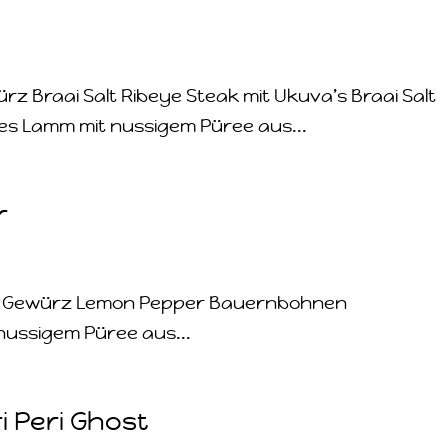
ürz Braai Salt Ribeye Steak mit Ukuva’s Braai Salt
rtes Lamm mit nussigem Püree aus...
r
um Gewürz Lemon Pepper Bauernbohnen
nussigem Püree aus...
i Peri Ghost